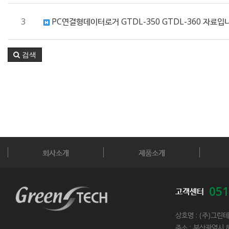
3
PC연결형데이터로거 GTDL-350 GTDL-360 자료입
검색
회사소개
제품소개
051
고객센터
상호명 : (주)그린
주소 : 부산광역시 