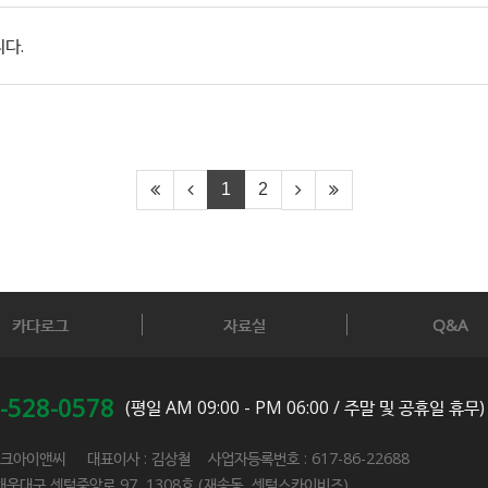
니다.
1
2
카다로그
자료실
Q&A
-528-0578
(평일 AM 09:00 - PM 06:00 / 주말 및 공휴일 휴무)
테크아이앤씨 대표이사 : 김상철 사업자등록번호 : 617-86-22688
해운대구 센텀중앙로 97, 1308호 (재송동, 센텀스카이비즈)